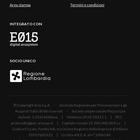
Area stampa
Termini e condizioni
INTEGRATO CON
SOCIO UNICO
© Copyright Aria S.p.A. - Azienda Regionale per l'Innovazione e gli
Acquisti Tutti i diritti riservati - Società unipersonale Piazza Gae
Aulenti, 1 20154 Milano | Telefono 39.02 39331.1 | PEC
protocollo@pec.ariaspa.it | Capitale sociale 25.000.000,00 € i.v. |
Codice Fiscale, Partita IVA, Iscrizione Registro delle Imprese di Milano
05017630152 | Iscritta al R.E.A. al n°1096149.