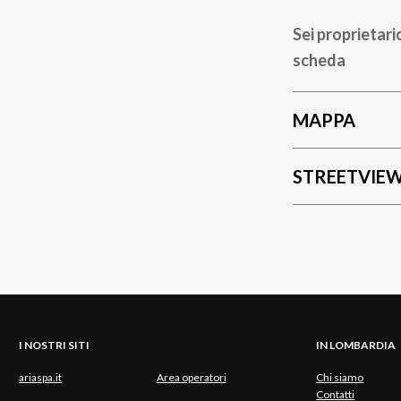
Sei proprietari
scheda
MAPPA
STREETVIE
I NOSTRI SITI
IN LOMBARDIA
ariaspa.it
Area operatori
Chi siamo
Contatti