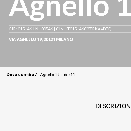
Agnello 
CIR: 015146-LNI-00546 | CIN: IT015146C2TRKA4DFQ
VIA AGNELLO 19
,
20121
MILANO
Dove dormire
Agnello 19 sub 711
Briciole
di
pane
DESCRIZION