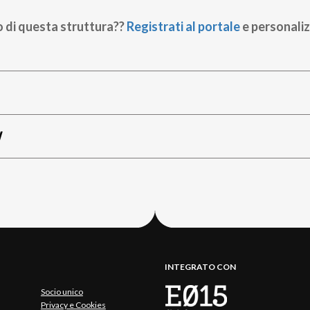
o di questa struttura??
Registrati al portale
e personaliz
W
INTEGRATO CON
Socio unico
Privacy e Cookies