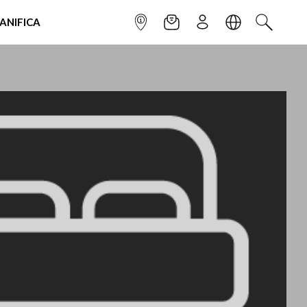
IANIFICA
INFOPOINT
NEWSLETTER
ISCRIVITI
LINGUA
CERCA