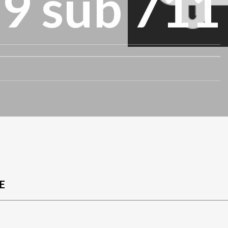
19 sub 711
E