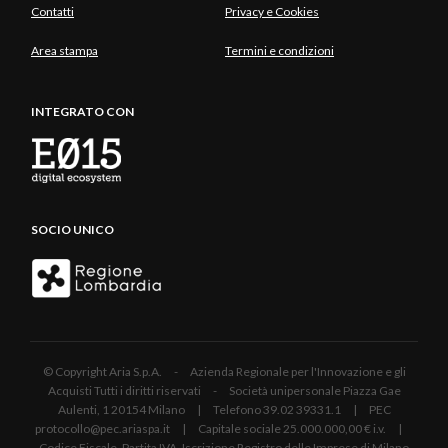
Contatti
Privacy e Cookies
Area stampa
Termini e condizioni
INTEGRATO CON
SOCIO UNICO
© Copyright Aria S.p.A. - Azienda Regionale per l'Innovazione e gli
Acquisti Tutti i diritti riservati - Società unipersonale Piazza Gae
Aulenti, 1 20154 Milano | Telefono 39.02 39331.1 | PEC
protocollo@pec.ariaspa.it | Capitale sociale 25.000.000,00 € i.v. |
Codice Fiscale, Partita IVA, Iscrizione Registro delle Imprese di Milano