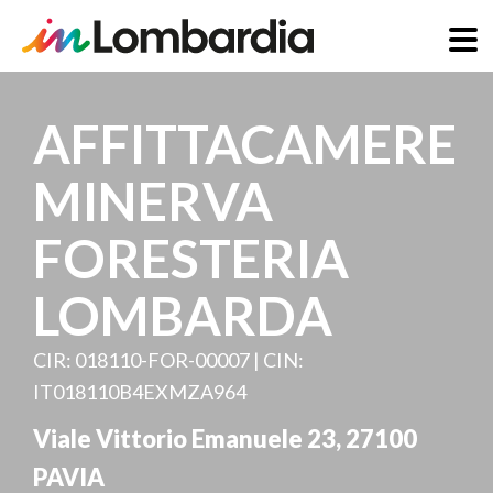
Salta
al
AFFITTACAMERE
contenuto
principale
MINERVA
FORESTERIA
LOMBARDA
CIR: 018110-FOR-00007 | CIN:
IT018110B4EXMZA964
Viale Vittorio Emanuele 23
,
27100
PAVIA