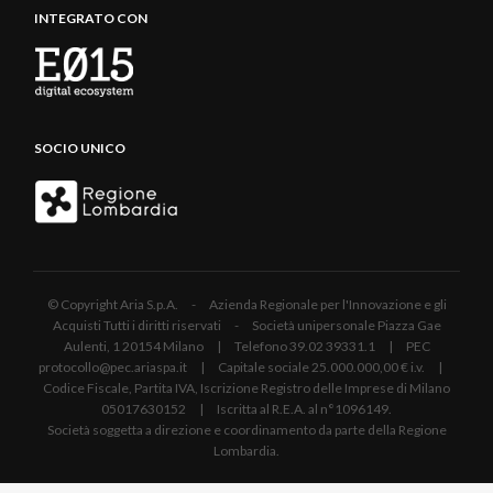
INTEGRATO CON
SOCIO UNICO
© Copyright Aria S.p.A. - Azienda Regionale per l'Innovazione e gli
Acquisti Tutti i diritti riservati - Società unipersonale Piazza Gae
Aulenti, 1 20154 Milano | Telefono 39.02 39331.1 | PEC
protocollo@pec.ariaspa.it | Capitale sociale 25.000.000,00 € i.v. |
Codice Fiscale, Partita IVA, Iscrizione Registro delle Imprese di Milano
05017630152 | Iscritta al R.E.A. al n°1096149.
Società soggetta a direzione e coordinamento da parte della Regione
Lombardia.