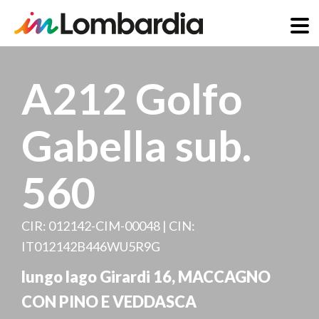
Salta
al
A212 Golfo
contenuto
principale
Gabella sub.
560
CIR: 012142-CIM-00048 | CIN:
IT012142B446WU5R9G
lungo lago Girardi 16
,
MACCAGNO
CON PINO E VEDDASCA