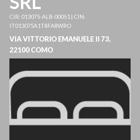
SRL
CIR: 013075-ALB-00051 | CIN:
IT013075A1T8FA8WRO
VIA VITTORIO EMANUELE II 73
,
22100
COMO