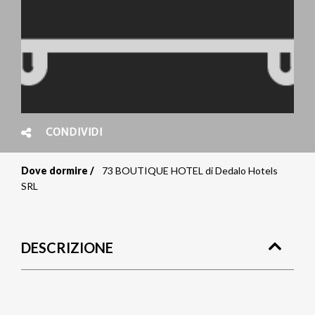
CONDIVIDI
Dove dormire
73 BOUTIQUE HOTEL di Dedalo Hotels
Briciole
SRL
di
pane
DESCRIZIONE