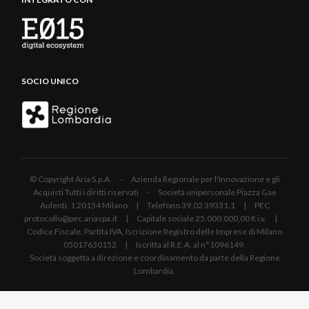
SOCIO UNICO
© Copyright Aria S.p.A. - Azienda Regionale per l'Innovazione e gli
Acquisti Tutti i diritti riservati - Società unipersonale Piazza Gae
Aulenti, 1 20154 Milano | Telefono 39.02 39331.1 | PEC
protocollo@pec.ariaspa.it | Capitale sociale 25.000.000,00 € i.v. |
Codice Fiscale, Partita IVA, Iscrizione Registro delle Imprese di Milano
05017630152 | Iscritta al R.E.A. al n°1096149.
Società soggetta a direzione e coordinamento da parte della Regione
Lombardia.