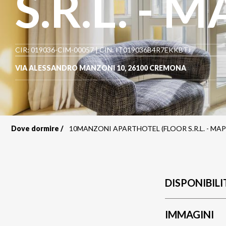
S.R.L. - M
CIR: 019036-CIM-00057 | CIN: IT019036B4R7EKKBTJ
VIA ALESSANDRO MANZONI 10
,
26100
CREMONA
Dove dormire
10MANZONI APARTHOTEL (FLOOR S.R.L. - MAPP
Briciole
di
pane
DISPONIBILI
IMMAGINI