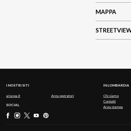
MAPPA
STREETVIE
I NOSTRI SITI
IN LOMBARDIA
ariaspa.it
Area operatori
Chi siamo
Contatti
SOCIAL
Area stampa