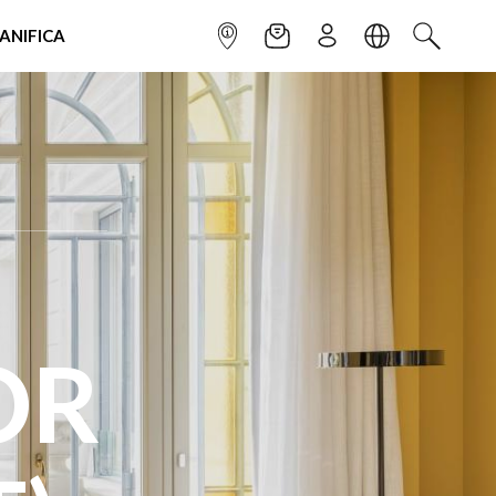
IANIFICA
INFOPOINT
NEWSLETTER
ISCRIVITI
LINGUA
CERCA
OR