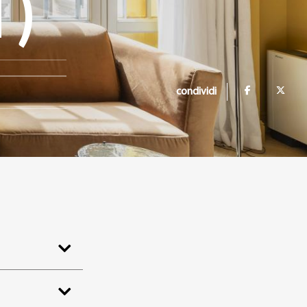
T)
condividi