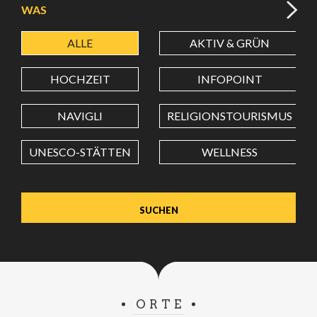
WAS
ALLE
AKTIV & GRÜN
BREITENGRAD
HOCHZEIT
INFOPOINT
LÄNGENGRAD
NAVIGLI
RELIGIONSTOURISMUS
UNESCO-STÄTTEN
WELLNESS
Wert in Dezimalgrad. Punkt (.) als Dezimalzeichen
verwenden.
ORTE