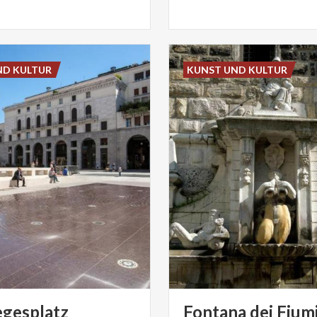
ND KULTUR
KUNST UND KULTUR
egesplatz
Fontana
dei
Fium