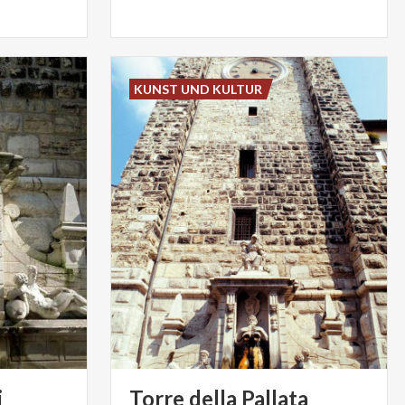
KUNST UND KULTUR
i
Torre
della
Pallata