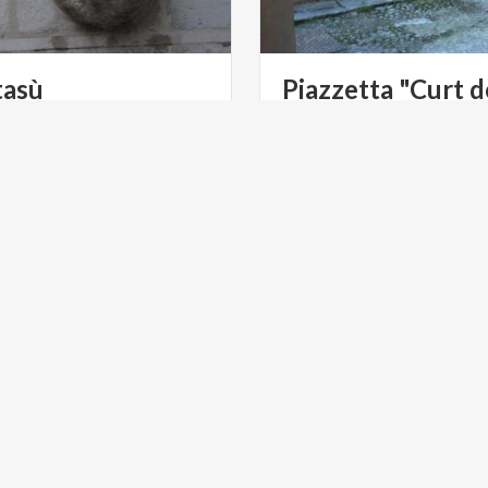
asù
Piazzetta
"Curt
d
ND KULTUR
KUNST UND KULTUR