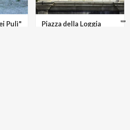
ei
Pulì"
Piazza
della
Loggia
KUNST UND KULTUR