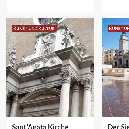
KUNST UND KULTUR
KUNST U
Sant'Agata
Kirche
Der
Si