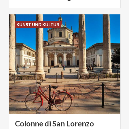
KUNST UND KULTUR
Colonne
di
San
Lorenzo