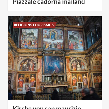
Piazzale
cadorna
mailand
RELIGIONSTOURISMUS
Kirche
von
san
maurizio