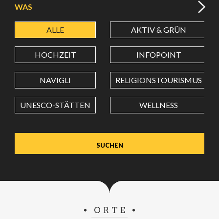
WAS
ALLE
AKTIV & GRÜN
BREITENGRAD
HOCHZEIT
INFOPOINT
LÄNGENGRAD
NAVIGLI
RELIGIONSTOURISMUS
UNESCO-STÄTTEN
WELLNESS
Wert in Dezimalgrad. Punkt (.) als Dezimalzeichen
verwenden.
ORTE