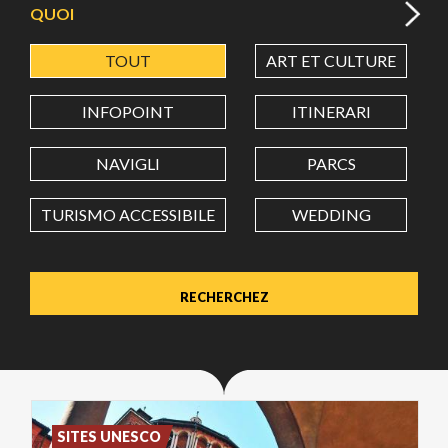
QUOI
TOUT
ART ET CULTURE
LATITUDE
INFOPOINT
ITINERARI
LONGITUDE
NAVIGLI
PARCS
TURISMO ACCESSIBILE
WEDDING
Value in decimal degrees. Use dot (.) as decimal separator.
SITES UNESCO