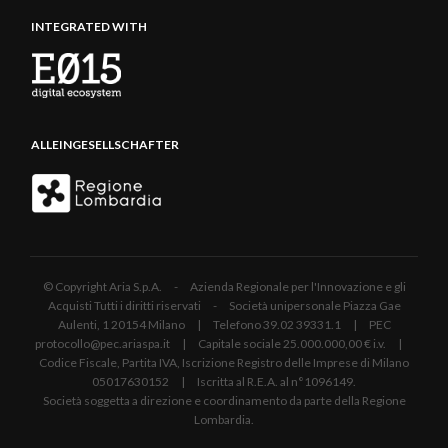
INTEGRATED WITH
ALLEINGESELLSCHAFTER
© Copyright Aria S.p.A. - Azienda Regionale per l'Innovazione e gli
Acquisti Tutti i diritti riservati - Società unipersonale Piazza Gae
Aulenti, 1 20154 Milano | Telefono 39.02 39331.1 | PEC
protocollo@pec.ariaspa.it | Capitale sociale 25.000.000,00 € i.v. |
Codice Fiscale, Partita IVA, Iscrizione Registro delle Imprese di Milano
05017630152 | Iscritta al R.E.A. al n°1096149.
Società soggetta a direzione e coordinamento da parte della Regione
Lombardia.