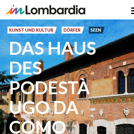
Direkt
zum
KUNST UND KULTUR
DÖRFER
SEEN
Inhalt
DAS HAUS
DES
PODESTÀ
UGO DA
COMO