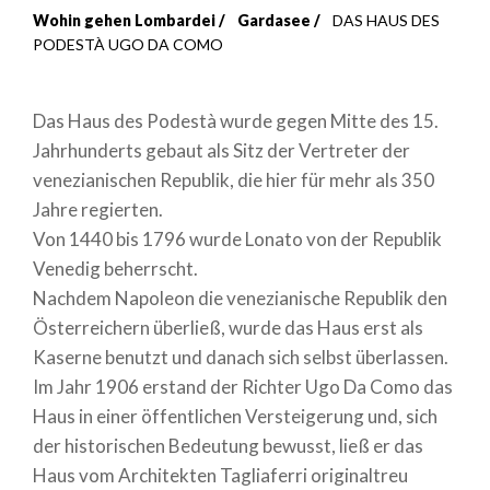
Wohin gehen Lombardei
Gardasee
DAS HAUS DES
Breadcrumb
PODESTÀ UGO DA COMO
Das Haus des Podestà wurde gegen Mitte des 15.
Jahrhunderts gebaut als Sitz der Vertreter der
venezianischen Republik, die hier für mehr als 350
Jahre regierten.
Von 1440 bis 1796 wurde Lonato von der Republik
Venedig beherrscht.
Nachdem Napoleon die venezianische Republik den
Österreichern überließ, wurde das Haus erst als
Kaserne benutzt und danach sich selbst überlassen.
Im Jahr 1906 erstand der Richter Ugo Da Como das
Haus in einer öffentlichen Versteigerung und, sich
der historischen Bedeutung bewusst, ließ er das
Haus vom Architekten Tagliaferri originaltreu