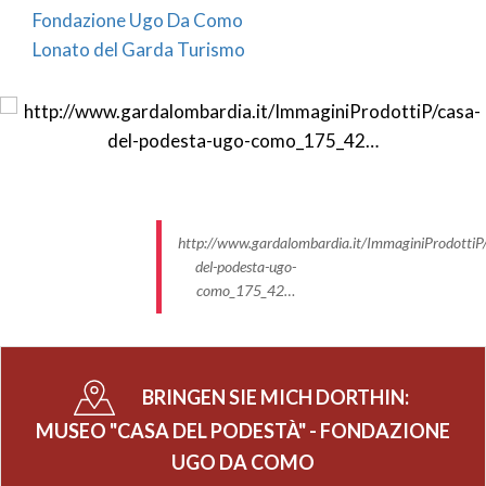
Fondazione Ugo Da Como
Lonato del Garda Turismo
http://www.gardalombardia.it/ImmaginiProdottiP/
del-podesta-ugo-
como_175_42…
BRINGEN SIE MICH DORTHIN:
MUSEO "CASA DEL PODESTÀ" - FONDAZIONE
UGO DA COMO