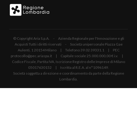
© Copyright Aria S.p.A. - Azienda Regionale per l'Innovazione e gli
Acquisti Tutti i diritti riservati - Società unipersonale Piazza Gae
Aulenti, 1 20154 Milano | Telefono 39.02 39331.1 | PEC
protocollo@pec.ariaspa.it | Capitale sociale 25.000.000,00 € i.v. |
Codice Fiscale, Partita IVA, Iscrizione Registro delle Imprese di Milano
05017630152 | Iscritta al R.E.A. al n°1096149.
Società soggetta a direzione e coordinamento da parte della Regione
Lombardia.