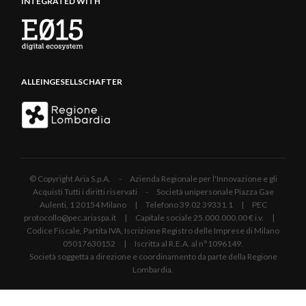
INTEGRATED WITH
ALLEINGESELLSCHAFTER
© Copyright Aria S.p.A. - Azienda Regionale per l'Innovazione e gli
Acquisti Tutti i diritti riservati - Società unipersonale Piazza Gae
Aulenti, 1 20154 Milano | Telefono 39.02 39331.1 | PEC
protocollo@pec.ariaspa.it | Capitale sociale 25.000.000,00 € i.v. |
Codice Fiscale, Partita IVA, Iscrizione Registro delle Imprese di Milano
05017630152 | Iscritta al R.E.A. al n°1096149.
Società soggetta a direzione e coordinamento da parte della Regione
Lombardia.