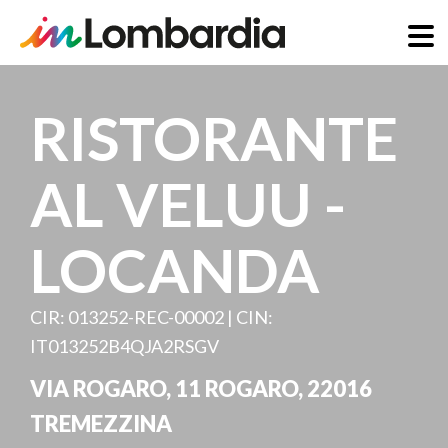
Direkt
zum
RISTORANTE
Inhalt
AL VELUU -
LOCANDA
CIR: 013252-REC-00002 | CIN:
IT013252B4QJA2RSGV
VIA ROGARO, 11 ROGARO
,
22016
TREMEZZINA