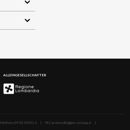
ALLEINGESELLSCHAFTER
ano | Telefono 39.02 39331.1 | PEC protocollo@pec.ariaspa.it |