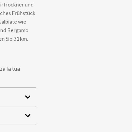
artrockner und
isches Frühstück
Galbiate wie
 und Bergamo
n Sie 31 km.
za la tua