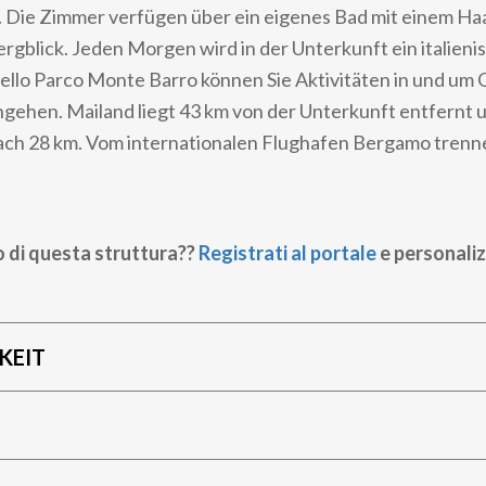
. Die Zimmer verfügen über ein eigenes Bad mit einem Ha
ergblick. Jeden Morgen wird in der Unterkunft ein italien
tello Parco Monte Barro können Sie Aktivitäten in und um 
gehen. Mailand liegt 43 km von der Unterkunft entfernt
nach 28 km. Vom internationalen Flughafen Bergamo trenne
o di questa struttura??
Registrati al portale
e personaliz
KEIT