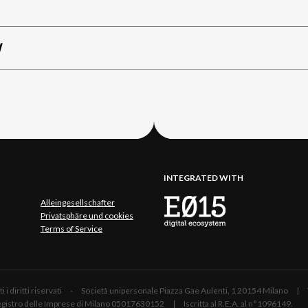
W
INTEGRATED WITH
Alleingesellschafter
Privatsphäre und cookies
Terms of Service
 Tutti i diritti riservati - Società unipersonale Piazza Gae Aulenti, 1 20154 Mil
 Registro delle Imprese di Milano 05017630152 | Iscritta al R.E.A. al n°1096149.