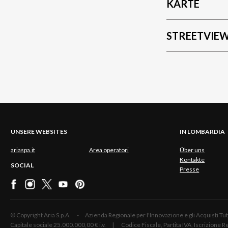
KARTE
STREETVIE
UNSERE WEBSITES
IN LOMBARDIA
ariaspa.it
Area operatori
Über uns
Kontakte
SOCIAL
Presse
© Copyright Aria S.p.A. - Azienda Regionale per l'Innovazione e gli Acquisti
Capitale sociale 25.000.000,00 € i.v. | Codice Fiscale, Partita IVA, Iscrizione