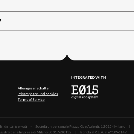
W
INTEGRATED WITH
Alleingesellschafter
Privatsphäre und cookies
Terms of Service
 Tutti i diritti riservati - Società unipersonale Piazza Gae Aulenti, 1 20154 Mil
 Registro delle Imprese di Milano 05017630152 | Iscritta al R.E.A. al n°1096149.