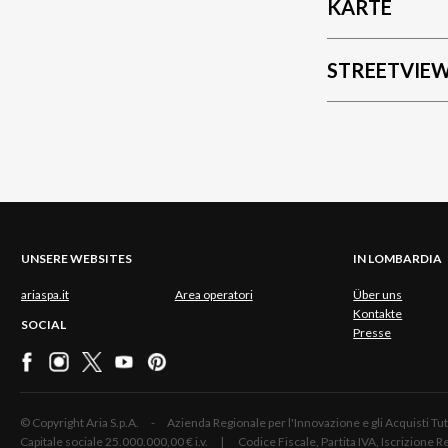
KARTE
STREETVIE
UNSERE WEBSITES
IN LOMBARDIA
ariaspa.it
Area operatori
Über uns
Kontakte
SOCIAL
Presse
© Copyright Aria S.p.A. - Azienda Regionale per l'Innovazione e gli Acquisti
Capitale sociale 25.000.000,00 € i.v. | Codice Fiscale, Partita IVA, Iscrizione