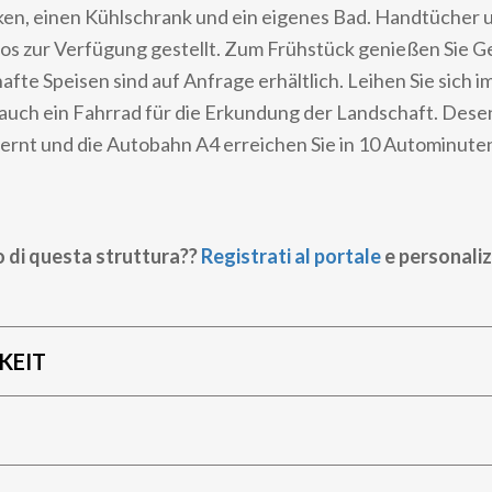
en, einen Kühlschrank und ein eigenes Bad. Handtücher
os zur Verfügung gestellt. Zum Frühstück genießen Sie G
afte Speisen sind auf Anfrage erhältlich. Leihen Sie sich i
 auch ein Fahrrad für die Erkundung der Landschaft. Dese
fernt und die Autobahn A4 erreichen Sie in 10 Autominute
o di questa struttura??
Registrati al portale
e personaliz
KEIT