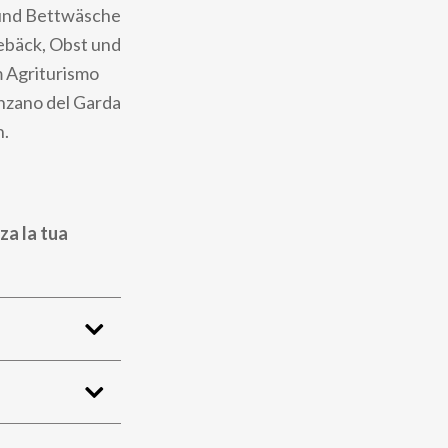
 und Bettwäsche
ebäck, Obst und
m Agriturismo
nzano del Garda
n.
za la tua