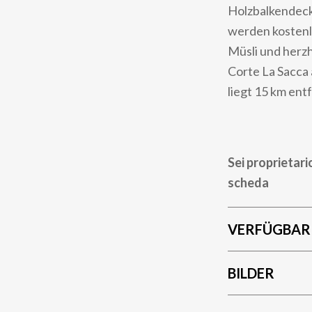
Holzbalkendeck
werden kostenl
Müsli und herzh
Corte La Sacca
liegt 15 km ent
Sei proprietari
scheda
VERFÜGBAR
BILDER