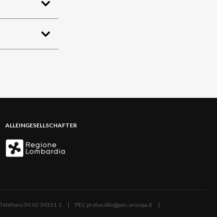
ALLEINGESELLSCHAFTER
ano | Telefono 39.02 39331.1 | PEC protocollo@pec.ariaspa.it |