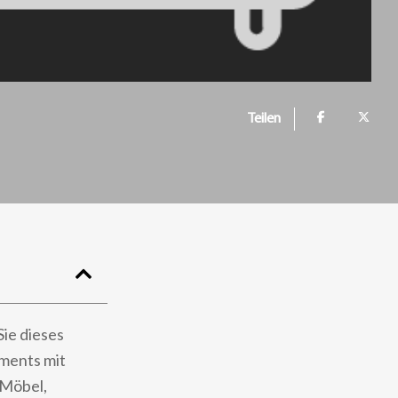
Teilen
ie dieses
tments mit
 Möbel,