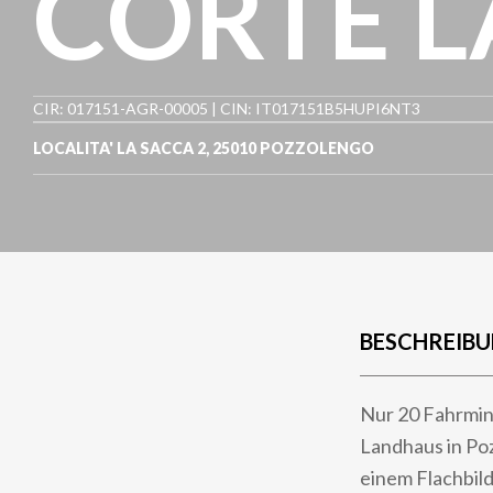
CORTE L
CIR: 017151-AGR-00005 | CIN: IT017151B5HUPI6NT3
LOCALITA' LA SACCA 2
,
25010
POZZOLENGO
BESCHREIB
Nur 20 Fahrmin
Landhaus in Po
einem Flachbild