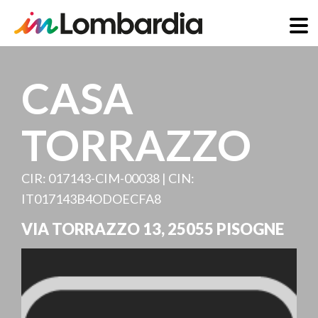
Direkt
zum
CASA
Inhalt
TORRAZZO
CIR: 017143-CIM-00038 | CIN:
IT017143B4ODOECFA8
VIA TORRAZZO 13
,
25055
PISOGNE