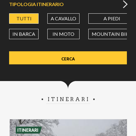
TIPOLOGIA ITINERARIO
TUTTI
A CAVALLO
A PIEDI
LATITUDINE
IN BARCA
IN MOTO
MOUNTAIN BIKE
LONGITUDINE
Value in decimal degrees. Use dot (.) as decimal separator.
ITINERARI
ITINERARI