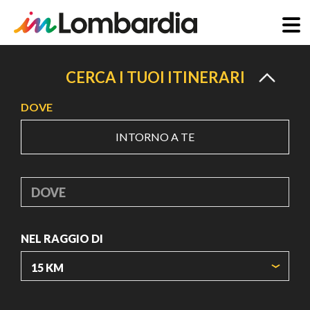
Salta
al
CERCA I TUOI ITINERARI
contenuto
DOVE
principale
INTORNO A TE
DOVE
NEL RAGGIO DI
ORIGIN COORDINATES