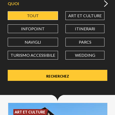
QUOI
TOUT
ART ET CULTURE
LATITUDE
INFOPOINT
ITINERARI
LONGITUDE
NAVIGLI
PARCS
TURISMO ACCESSIBILE
WEDDING
Value in decimal degrees. Use dot (.) as decimal separator.
ART ET CULTURE