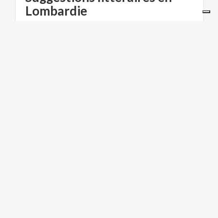
Lombardie
Un
tour
de
la
région,
des
lieux,
des
villes
et
des
événements
qui
ont
inspiré
les
grands
auteurs.
ART ET CULTURE