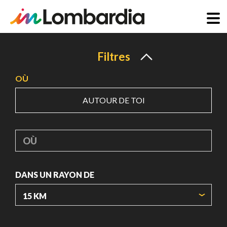
Aller
au
Filtres
contenu
OÙ
principal
AUTOUR DE TOI
OÙ
DANS UN RAYON DE
ORIGIN COORDINATES