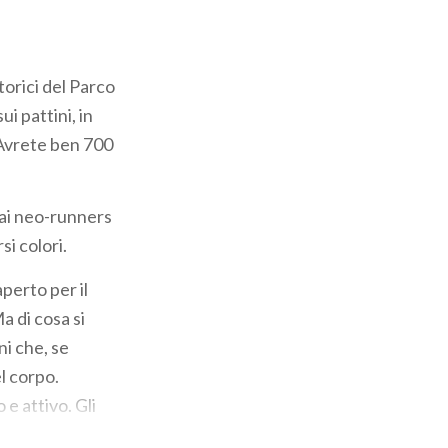
torici del Parco
i pattini, in
. Avrete ben 700
dai neo-runners
si colori.
perto per il
a di cosa si
ni che, se
l corpo.
e attivo. Gli
attività