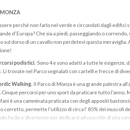
I MONZA
sere perchè non farlo nel verde e circondati dagli edifici s
ande d’Europa? Che sia a piedi, passeggiando o correndo, su
i o sul dorso di un cavallo non perdetevi questa meraviglia
zione!
rcorsi podistici.
Sono 4 e sono adatti a tutte le esigenze, 
. Li trovate nel Parco segnalati con cartelli e frecce di diver
Nordic Walking.
Il Parco di Monza è una grande palestra all'a
 Cinque percorsi per uno sport da praticare tutto l’anno. M
ofani è una camminata praticata con degli appositi bastonci
 corretto, permette l’utilizzo di circa l’ 85% dei muscoli de
 facile e divertente per dedicarsi ad uno stile di vita sano 
 Scuola Italiana Nordic Walking, promuovono lezioni, corsi e 