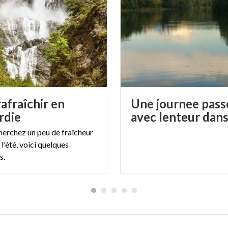
tà aperta a tutti. Agli atleti in allenamento e alle famiglie c
ta di tutti gli angoli, anche i più lontani e nascosti, del par
e disporre del servizio di noleggio bici, attivo dal 1 Marzo 
 disposizione anche tandem, risciò, monopattini! Qui tutte 
ggio Cascina Bastia
afraîchir en
Une journee pass
o a Villa Mirabello trovate, dal 1979, un maneggio di undici
rdie
seggiata a cavallo nel Parco di Monza, può essere davvero
herchez un peu de fraîcheur
e invece c’è la scuola di equitazione e la scuola pony.
l'été, voici quelques
s.
n percorso predefinito con punti di controllo numerati da f
ssola e una cartina e naturalmente, nel minor tempo possibi
ienteering, una disciplina sportiva alternativa da praticare