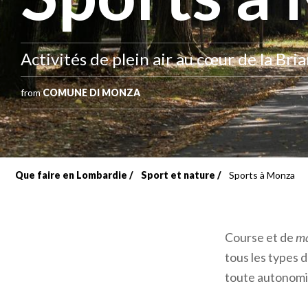
Activités de plein air au cœur de la Bri
from
COMUNE DI MONZA
Que faire en Lombardie
Sport et nature
Sports à Monza
Fil
d'Ariane
Course et de
ma
tous les types 
toute autonomie