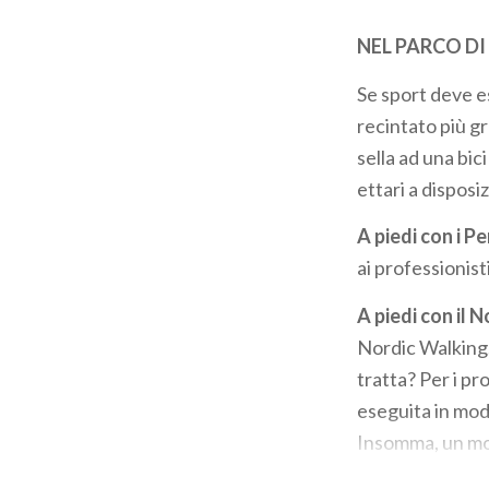
NEL PARCO D
Se sport deve es
recintato più gr
sella ad una bic
ettari a disposi
A piedi con i Pe
ai professionisti
A piedi con il 
Nordic Walking.
tratta? Per i pr
eseguita in modo
Insomma, un modo
istruttori della