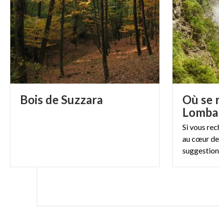
>>
Info
In Bici.
Un’attivi
godersi la scoper
del parco potret
Bastia. A vostra
servizio >>
Nole
Bois
de
Suzzara
Où se r
A cavallo.
Vicin
Lomba
quadri. Una pas
Si vous rec
chi deve imparar
au cœur de 
>>
Il Maneggio
suggestion
Orienteering.
U
aiuto di una bu
parlando dell'Or