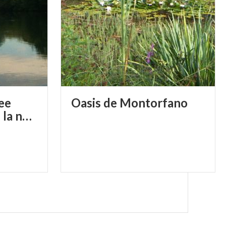
he vogliono
co. All’interno
a Cascina
le info del
ee
Oasis
de
Montorfano
mila metri
avec lenteur dans la nature et l histoire a trezzo sull adda
 suggestiva! Per
are con il solo
le. Stiamo
 nella natura.