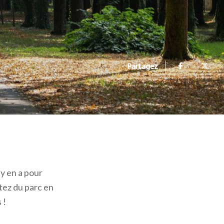
Partagez
il y en a pour
tez du parc en
 !