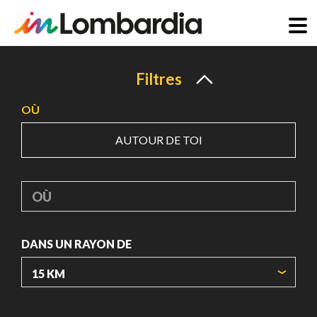
Aller
au
Filtres
contenu
OÙ
principal
AUTOUR DE TOI
OÙ
DANS UN RAYON DE
ORIGIN COORDINATES