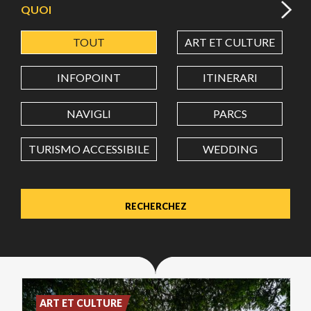
QUOI
TOUT
ART ET CULTURE
LATITUDE
INFOPOINT
ITINERARI
LONGITUDE
NAVIGLI
PARCS
TURISMO ACCESSIBILE
WEDDING
Value in decimal degrees. Use dot (.) as decimal separator.
ART ET CULTURE