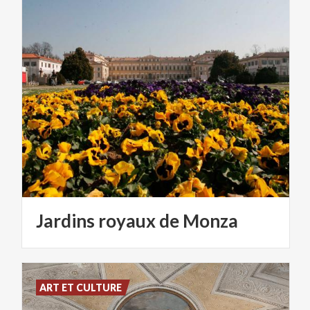
Jardins
royaux
de
Monza
ART ET CULTURE