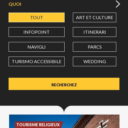
QUOI
TOUT
ART ET CULTURE
LATITUDE
INFOPOINT
ITINERARI
LONGITUDE
NAVIGLI
PARCS
TURISMO ACCESSIBILE
WEDDING
Value in decimal degrees. Use dot (.) as decimal separator.
TOURISME RELIGIEUX