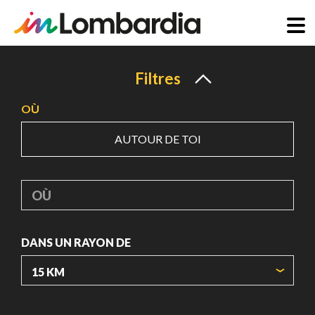
Aller
au
Filtres
contenu
OÙ
principal
AUTOUR DE TOI
OÙ
DANS UN RAYON DE
ORIGIN COORDINATES