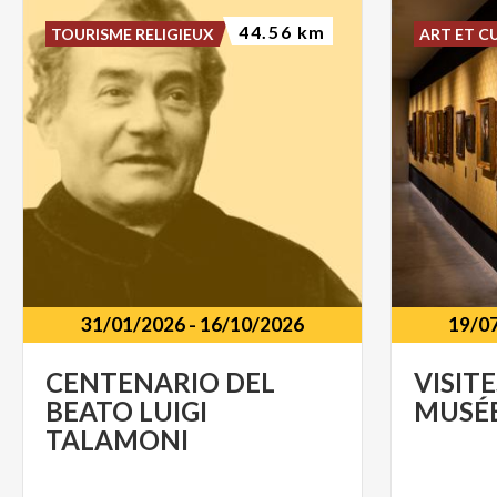
44.56 km
TOURISME RELIGIEUX
ART ET C
31/01/2026
-
16/10/2026
19/0
CENTENARIO DEL
VISITE
BEATO LUIGI
MUSÉ
TALAMONI