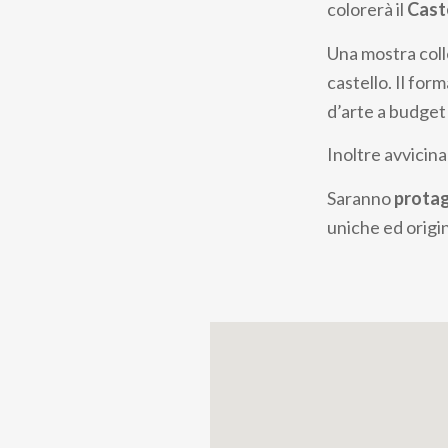
colorerà il
Caste
Una mostra coll
castello. Il for
d’arte a budget 
Inoltre avvicin
Saranno
protag
uniche ed origin