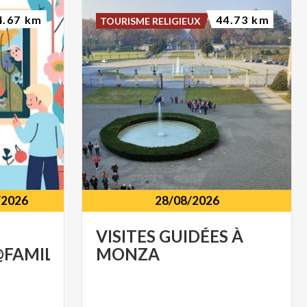
4.67 km
44.73 km
TOURISME RELIGIEUX
/2026
28/08/2026
VISITES
GUIDÉES
À
FAMILY
MONZA