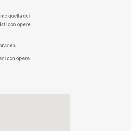
me quella del
nisti con opere
poranea.
liani con opere