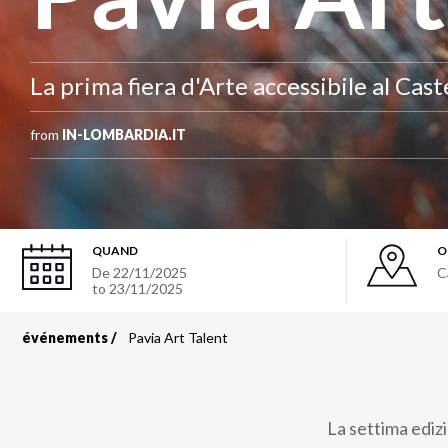
La prima fiera d'Arte accessibile al Cast
from
IN-LOMBARDIA.IT
QUAND
O
De
22/11/2025
C
to
23/11/2025
événements
Pavia Art Talent
Fil
d'Ariane
La settima edizi