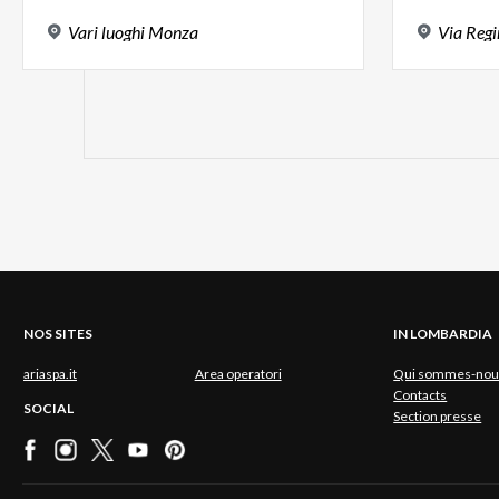
Vari
luoghi
Monza
Via
Regi
NOS SITES
IN LOMBARDIA
ariaspa.it
Area operatori
Qui sommes-nou
Contacts
SOCIAL
Section presse