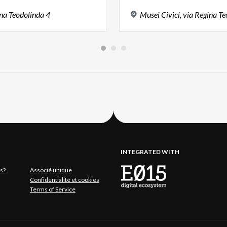
na
Teodolinda
4
Musei
Civici,
via
Regina
Te
INTEGRATED WITH
s?
Associé unique
Confidentialité et cookies
Terms of Service