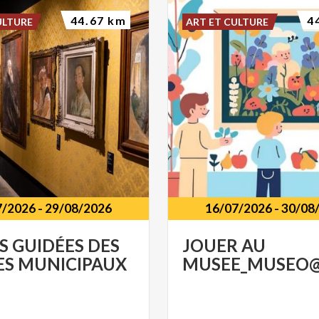
44.67 km
4
ULTURE
ART ET CULTURE
7/2026
-
29/08/2026
16/07/2026
-
30/08
S
GUIDÉES
DES
JOUER
AU
ES
MUNICIPAUX
MUSEE_MUSEO@