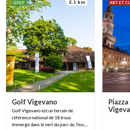
2.1 km
GOLF
ART ET C
Golf
Vigevano
Piazza
Vigev
Golf Vigevano est un terrain de
référence national de 18 trous
immergé dans le vert du parc du Tessin à la périphérie de Milan.