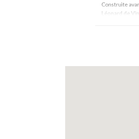
Construite avan
Léonard de Vin
En outre Léonard
Gallerani, la
Dam