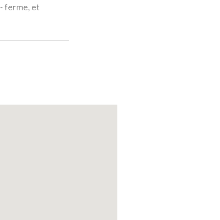
la- ferme, et
trait de Cecilia