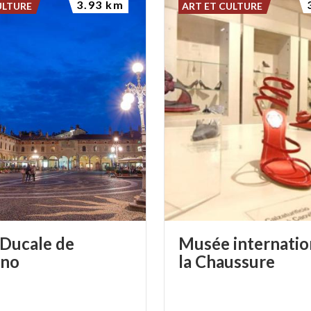
3.93 km
ULTURE
ART ET CULTURE
 Ducale de
Musée internatio
ano
la Chaussure