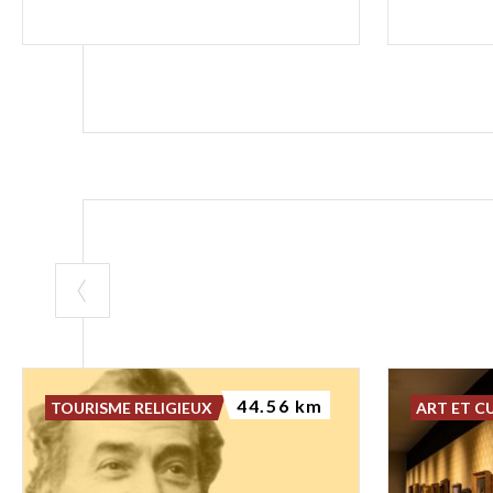
44.56 km
TOURISME RELIGIEUX
ART ET C