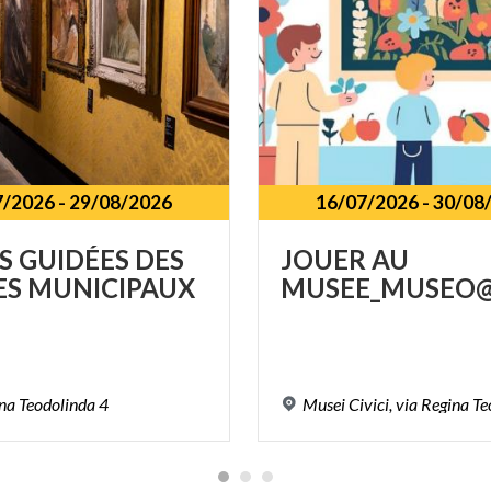
7/2026
-
29/08/2026
16/07/2026
-
30/08
S
GUIDÉES
DES
JOUER
AU
ES
MUNICIPAUX
MUSEE_MUSEO@
na
Teodolinda
4
Musei
Civici,
via
Regina
Te