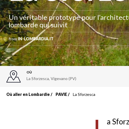
Un véritable prototype pour l’architect
lombarde qui suivit
from
IN-LOMBARDIA.IT
OÙ
La Sforzesca, Vigevano (PV)
Où aller en Lombardie
PAVIE
La Sforzesca
Fil
d'Ariane
L
a Sfor