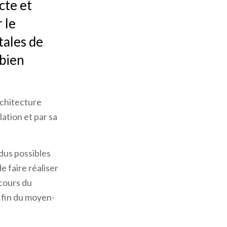
cte et
 le
tales de
 bien
rchitecture
lation et par sa
ndus possibles
e faire réaliser
cours du
a fin du moyen-