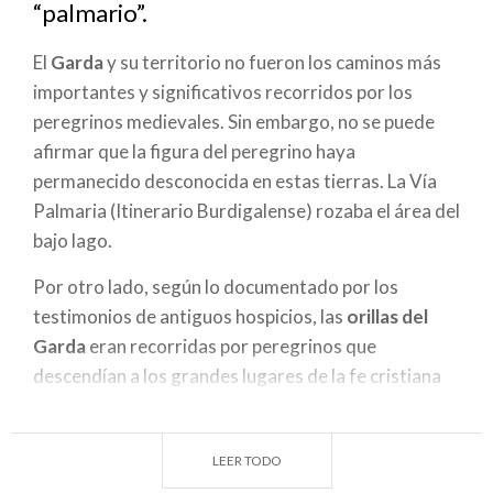
navegación
“palmario”.
El
Garda
y su territorio no fueron los caminos más
importantes y significativos recorridos por los
peregrinos medievales. Sin embargo, no se puede
afirmar que la figura del peregrino haya
permanecido desconocida en estas tierras. La Vía
Palmaria (Itinerario Burdigalense) rozaba el área del
bajo lago.
Por otro lado, según lo documentado por los
testimonios de antiguos hospicios, las
orillas del
Garda
eran recorridas por peregrinos que
descendían a los grandes lugares de la fe cristiana
para anular los votos, a los numerosos lugares
menores que la devoción popular había elegido
LEER TODO
como centros de culto y devoción particulares.