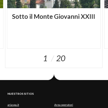
5 RAZONES PARA SEGUIR EL ITINERARIO
Recorrer un camino histórico, rodeado por el
Sotto
il
Monte
Giovanni
XXIII
espléndido paisaje del lago que ofrecen las
orillas del lago de Garda.
Que la ruta de Kneipp sea una cura presente
en muchos de los centros de bienestar es algo
que la mayoría conoce, pero quizás no todos
1
20
saben que fue un abad alemán, Sebastian
Kneipp, el que la inventó. A finales del siglo
XIX, su nombre se extendió por toda Europa,
llegando hasta Lombardía. Disfrute de un
descanso relajante en los balnearios de
Sirmione, uno de los lugares más destacados
NUESTROS SITIOS
de la región, donde puede probar las
enseñanzas del abad.
ariaspa.it
Area operatori