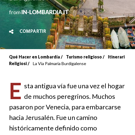
from
IN-LOMBARDIA.IT
COMPARTIR
Qué Hacer en Lombardía
Turismo religioso
Itinerari
Sobrescribir
Religiosi
La Vía Palmaria Burdigalense
enlaces
E
de
sta antigua vía fue una vez el hogar
de muchos peregrinos. Muchos
ayuda
pasaron por Venecia, para embarcarse
a
hacia Jerusalén. Fue un camino
la
históricamente definido como