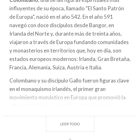
influyentes de su época, llamado “El Santo Patrón
de Europa”, nació en el año 542. En el año 591
navegó con doce discípulos desde Bangor, en
Irlanda del Norte y, durante más de treinta años,
viajaron a través de Europa fundando comunidades
y monasterios en territorios que, hoy en día, son
estados europeos modernos: Irlanda, Gran Bretaña,
Francia, Alemania, Suiza, Austria e Italia.
Colombano y su discípulo Gallo fueron figuras clave
en el monaquismo irlandés, el primer gran
movimiento monástico en Europa que promovió la
alfabetización y la educación, anticipando el gran
movimiento monástico de la Edad Media. A la
tradición irlandesa, y a él como divulgador, también
LEER TODO
le debemos la forma del sacramento de la
Confesión tal como la conocemos hoy: acusación