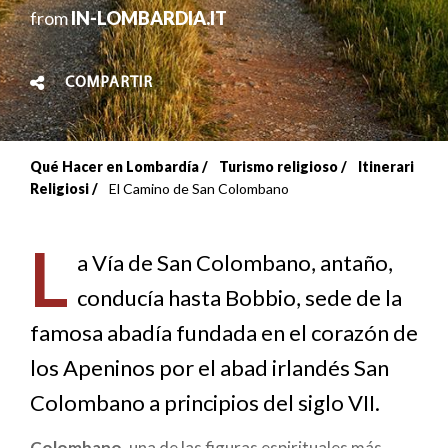
from
IN-LOMBARDIA.IT
COMPARTIR
Qué Hacer en Lombardía
Turismo religioso
Itinerari
Sobrescribir
Religiosi
El Camino de San Colombano
enlaces
L
de
a Vía de San Colombano, antaño,
conducía hasta Bobbio, sede de la
ayuda
famosa abadía fundada en el corazón de
a
los Apeninos por el abad irlandés San
la
Colombano a principios del siglo VII.
navegación
Colombano
, una de las figuras espirituales más