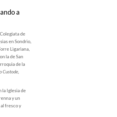
nando a
 Colegiata de
sias en Sondrio,
orre Ligariana,
on la de San
rroquia de la
o Custode
,
 la Iglesia de
arenna y un
al fresco y