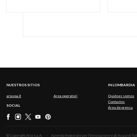
NUESTROS SITIOS
IN LOMBARDIA
ariaspa.it
Area operatori
Quiénes somos
Contactos
SOCIAL
Área de prensa
© Copyright Aria S.p.A. - Azienda Regionale per l'Innovazione e gli Acquisti