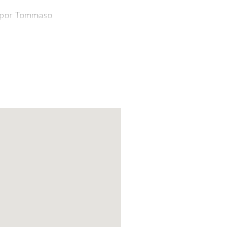
a por Tommaso
o del edificio