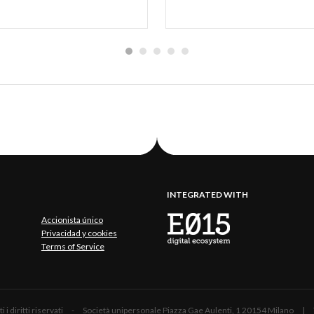
INTEGRATED WITH
Accionista único
Privacidad y cookies
Terms of Service
 Tutti i diritti riservati - Società unipersonale Piazza Gae Aulenti, 1 20154 Mil