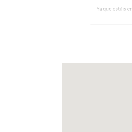
Ya que estáis en
Rodari y edifica
es la Capilla d