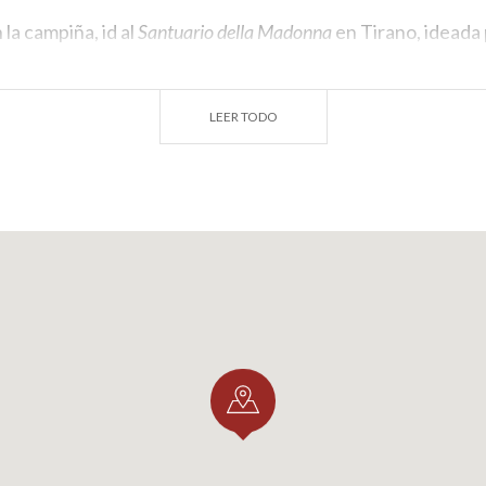
 la campiña, id al
Santuario della Madonna
en Tirano, idead
da en el lugar en donde se apareció María en 1534. El centr
e la Aparición que conmemora el milagro.
LEER TODO