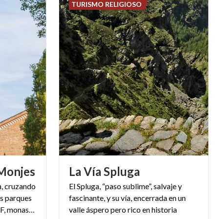
TURISMO RELIGIOSO
Monjes
La
Vía
Spluga
a, cruzando
El Spluga, “paso sublime”, salvaje y
es parques
fascinante, y su vía, encerrada en un
protegidos, un oasis de WWF, monasterios y abadías
valle áspero pero rico en historia