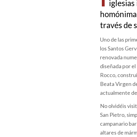
iglesias
ayuda
homónima.
a
través de s
la
Uno de las prim
navegación
los Santos Gerv
renovada numero
diseñada por el
Rocco, construíd
Beata Virgen de
actualmente d
No olvidéis visi
San Pietro, sim
campanario barr
altares de már