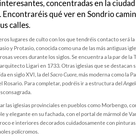
 interesantes, concentradas en la ciudad
 Encontraréis qué ver en Sondrio cami
us calles.
eros lugares de culto con los que tendréis contacto será la
asio y Protasio, conocida como una de las más antiguas igle
sas veces durante los siglos. Se encuentra a la par de la T
 arquitecto Ligari en 1733. Otras iglesias que se destacan s
a en siglo XVI, la del
Sacro Cuore
, más moderna como la Pa
l Rosario. Para completar, podréis ir a estructura del
Angel
esconsagrada.
tar las iglesias provinciales en pueblos como Morbengo, con
ple y elegante en su fachada, con el portal de mármol de V
oco e interiores decorados cuidadosamente con pinturas 
moles polícromos.