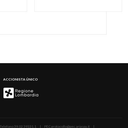
ACCIONISTA ÚNICO
ano | Telefono 39.02 39331.1 | PEC protocollo@pec.ariaspa.it |