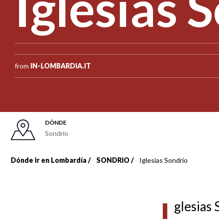
Iglesias 
from
IN-LOMBARDIA.IT
DÓNDE
Sondrio
Dónde ir en Lombardía
SONDRIO
Iglesias Sondrio
Sobrescribir
enlaces
I
glesias 
de