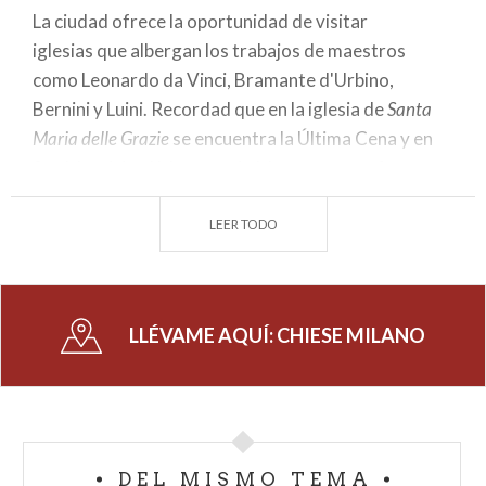
La ciudad ofrece la oportunidad de visitar
iglesias que albergan los trabajos de maestros
como Leonardo da Vinci, Bramante d'Urbino,
Bernini y Luini. Recordad que en la iglesia de
Santa
Maria delle Grazie
se encuentra la Última Cena y en
San Maurizio el Monasterio Mayor con sus frescos
de la escuela leonardesca y de la Pasión de Cristo en
la cúpula bramantea. Los amantes de la pintura
LEER TODO
seguramente quedarán satisfechos.
Id al Cuadrilátero si aún os preguntáis qué ver en
Milán. En Plaza San Babila encontraréis el homónimo
LLÉVAME AQUÍ:
CHIESE MILANO
templo y la Basílica de
Sant'Ambrogio, especialmente amada por la
población.
Visitad las iglesias cerca de Porta Ticinese. La de
DEL MISMO TEMA