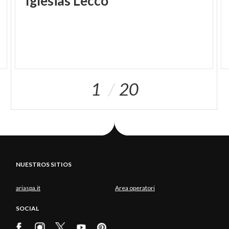
Iglesias
Lecco
1
20
NUESTROS SITIOS
ariaspa.it
Area operatori
SOCIAL