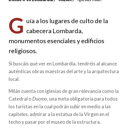
Sobrescribir
enlaces
G
uía a los lugares de culto de la
de
cabecera Lombarda,
ayuda
monumentos esenciales y edificios
a
religiosos.
la
Si buscáis qué ver en Lombardía, tendréis al alcance
auténticas obras maestras del arte y la arquitectura
navegación
local.
Milán cuenta con iglesias de gran relevancia como la
Catedral o
Duomo
, una meta obligatoria para todos
los turistas en la cual podrán subir en medio a las
capiteles, admirar a la estatua de la Virgen en el
techo y pasar por el museo de la estructura.