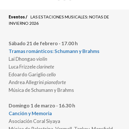
Eventos
LAS ESTACIONES MUSICALES: NOTAS DE
Sobrescribir
INVIERNO 2026
enlaces
Sábado 21 de febrero - 17.00 h
de
Tramas románticos: Schumann y Brahms
ayuda
Lai Dhongao
violín
Luca Frizzele
clarinete
a
Edoardo Gariglio
cello
la
Andrea Allegrini
pianoforte
Música de Schumann y Brahms
navegación
Domingo 1 de marzo - 16.30 h
Canción y Memoria
Asociación Coral Siyaya
Música de Palestrina, Vermell, Tapkov, Mansfield