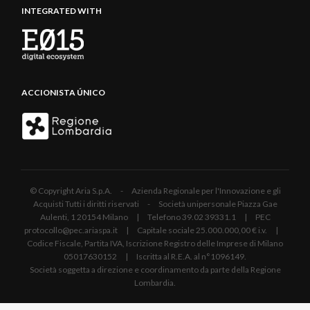
INTEGRATED WITH
ACCIONISTA ÚNICO
© Copyright Aria S.p.A. - Azienda Regionale per l'Innovazione e gli
Acquisti Tutti i diritti riservati - Società unipersonale Piazza Gae
Aulenti, 1 20154 Milano | Telefono 39.02 39331.1 | PEC
protocollo@pec.ariaspa.it | Capitale sociale 25.000.000,00 € i.v. |
Codice Fiscale, Partita IVA, Iscrizione Registro delle Imprese di Milano
05017630152 | Iscritta al R.E.A. al n°1096149.
Società soggetta a direzione e coordinamento da parte della Regione
Lombardia.