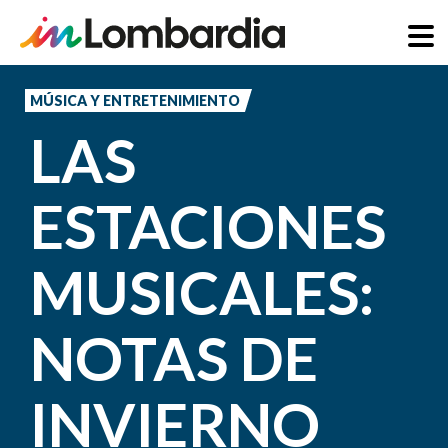
Pasar
al
MÚSICA Y ENTRETENIMIENTO
contenido
LAS
principal
ESTACIONES
MUSICALES:
NOTAS DE
INVIERNO