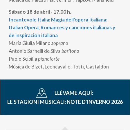
Sábado 18 de abril - 17.00 h.
Incantevole Italia: Magia dell'opera Italiana:
Italian Opera, Romances y canciones italianas y
de inspiración italiana
Maria Giulia Milano
soprano
Antonio Sarnelli de Silva
barítono
Paolo Scibilia
pianoforte
Música de Bizet, Leoncavallo, Tosti, Gastaldon
LLÉVAME AQUÍ:
LE STAGIONI MUSICALI: NOTE D'INVERNO 2026