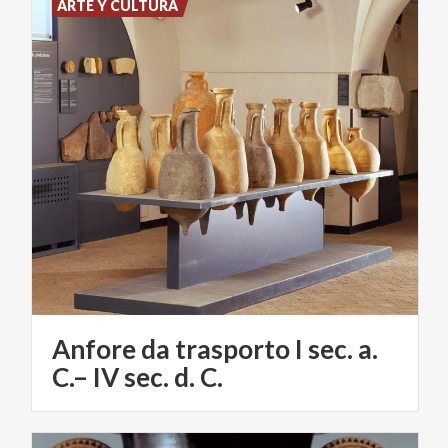
ARTE Y CULTURA
Anfore da trasporto I sec. a.
C.– IV sec. d. C.