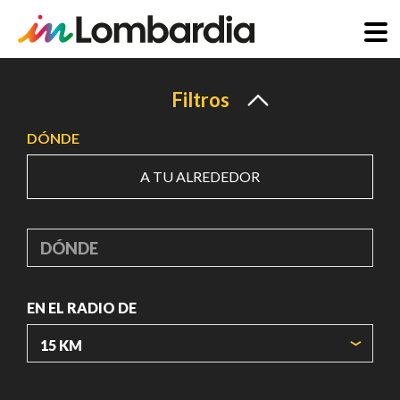
Pasar
al
Filtros
contenido
DÓNDE
principal
A TU ALREDEDOR
DÓNDE
EN EL RADIO DE
ORIGIN COORDINATES