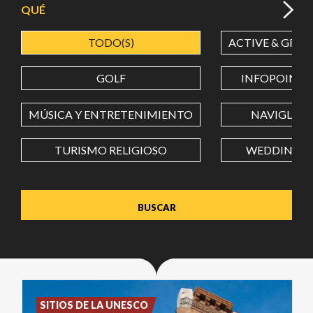
QUÉ
TODO(S)
ACTIVE & GREE
LATITUD
GOLF
INFOPOINT
LONGITUD
MÚSICA Y ENTRETENIMIENTO
NAVIGLI
TURISMO RELIGIOSO
WEDDING
Value in decimal degrees. Use dot (.) as decimal separator.
SITIOS DE LA UNESCO