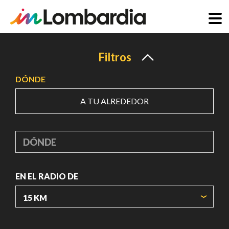
Pasar
al
Filtros
contenido
DÓNDE
principal
A TU ALREDEDOR
DÓNDE
EN EL RADIO DE
ORIGIN COORDINATES