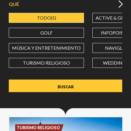
QUÉ
TODO(S)
ACTIVE & GREE
LATITUD
GOLF
INFOPOINT
LONGITUD
MÚSICA Y ENTRETENIMIENTO
NAVIGLI
TURISMO RELIGIOSO
WEDDING
Value in decimal degrees. Use dot (.) as decimal separator.
TURISMO RELIGIOSO