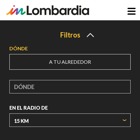
Pasar
al
Filtros
contenido
DÓNDE
principal
A TU ALREDEDOR
DÓNDE
EN EL RADIO DE
ORIGIN COORDINATES