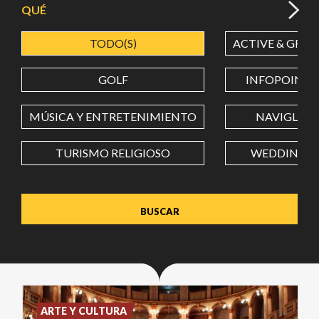
QUÉ
TODO(S)
ACTIVE & GREE
LATITUD
GOLF
INFOPOINT
LONGITUD
MÚSICA Y ENTRETENIMIENTO
NAVIGLI
TURISMO RELIGIOSO
WEDDING
Value in decimal degrees. Use dot (.) as decimal separator.
ARTE Y CULTURA