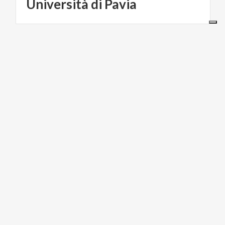
Università
di
Pavia
ARTE Y CULTURA
Castillo
de
Mirabello