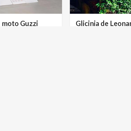
o
moto
Guzzi
Glicinia
de
Leona
...uno
de
los
lugares
favorito
Leonardo
en
Milán
ULTURA
ARTE Y CULTURA