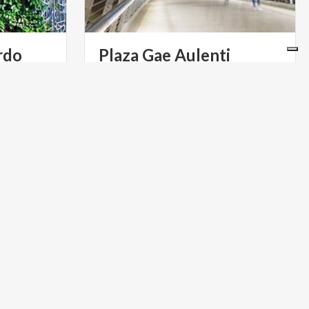
rdo
Plaza
Gae
Aulenti
s
de
SITIOS DE LA UNESCO