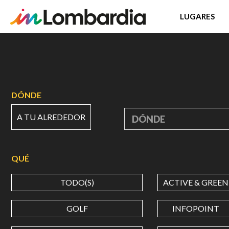
LUGARES
Pasar
al
contenido
principal
DÓNDE
A TU ALREDEDOR
DÓNDE
QUÉ
TODO(S)
ACTIVE & GREEN
GOLF
INFOPOINT