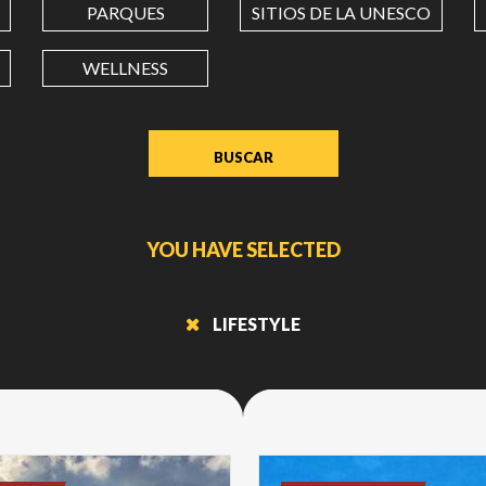
PARQUES
SITIOS DE LA UNESCO
LONGITUD
WELLNESS
Value
in
decimal
degrees.
Use
dot
YOU HAVE SELECTED
(.)
as
decimal
LIFESTYLE
separator.