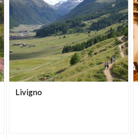
montaña, la Ski Area de Livigno tiene una amplia
oferta de experiencias mágicas para vivir en pareja,
entre ellas la starlight experience, la cena en altura
en el Camanel y el esquí nocturno, de ambiente
mágico.
Para conocer en detalle las actividades y servicios
de la Ski Area Livigno, se puede consultar el sitio
oficial SkiPass Livigno.
Livigno