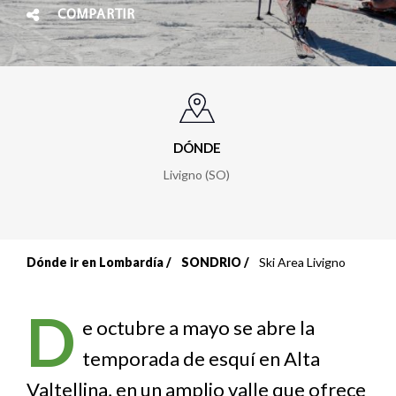
COMPARTIR
DÓNDE
Livigno (SO)
Dónde ir en Lombardía
SONDRIO
Ski Area Livigno
Sobrescribir
enlaces
D
e octubre a mayo se abre la
de
temporada de esquí en Alta
ayuda
Valtellina, en un amplio valle que ofrece