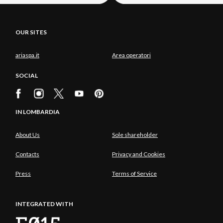
OUR SITES
ariaspa.it
Area operatori
SOCIAL
IN LOMBARDIA
About Us
Sole shareholder
Contacts
Privacy and Cookies
Press
Terms of Service
INTEGRATED WITH