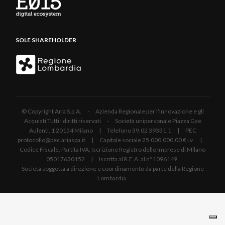
SOLE SHAREHOLDER
© Copyright Aria S.p.A. - Azienda Regionale per l'Innovazione e gli
Acquisti Tutti i diritti riservati - Società unipersonale Piazza Gae
Aulenti, 1 20154 Milano | Telefono 39.02 39331.1 | PEC
protocollo@pec.ariaspa.it | Capitale sociale 25.000.000,00 € i.v. |
Codice Fiscale, Partita IVA, Iscrizione Registro delle Imprese di Milano
05017630152 | Iscritta al R.E.A. al n°1096149.
Società soggetta a direzione e coordinamento da parte della Regione
Lombardia.