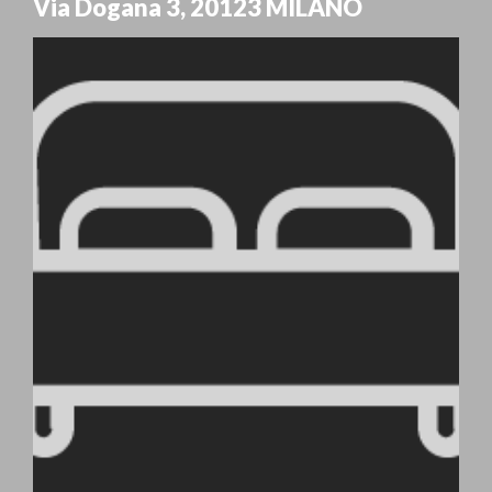
Via Dogana 3
,
20123
MILANO