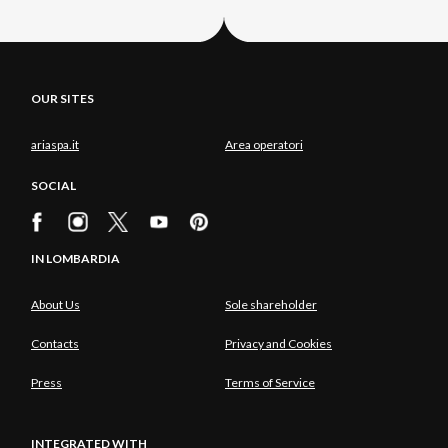
OUR SITES
ariaspa.it
Area operatori
SOCIAL
IN LOMBARDIA
About Us
Sole shareholder
Contacts
Privacy and Cookies
Press
Terms of Service
INTEGRATED WITH