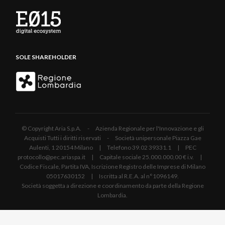
SOLE SHAREHOLDER
© Copyright Aria S.p.A. - Azienda Regionale per l'Innovazione e gli
Acquisti Tutti i diritti riservati - Società unipersonale Piazza Gae
Aulenti, 1 20154 Milano | Telefono 39.02 39331.1 | PEC
protocollo@pec.ariaspa.it | Capitale sociale 25.000.000,00 € i.v. |
Codice Fiscale, Partita IVA, Iscrizione Registro delle Imprese di Milano
05017630152 | Iscritta al R.E.A. al n°1096149.
Società soggetta a direzione e coordinamento da parte della Regione
Lombardia.