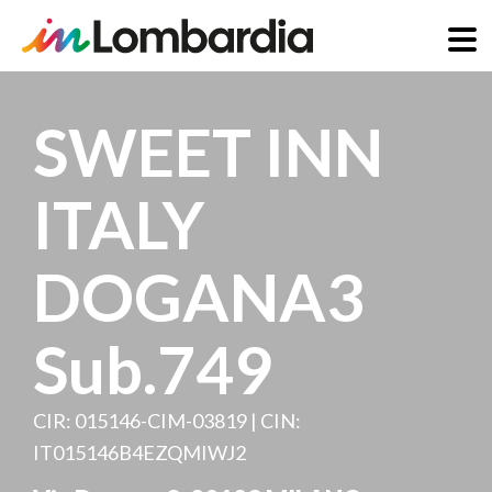
Skip
to
SWEET INN
main
content
ITALY
DOGANA3
Sub.749
CIR: 015146-CIM-03819 | CIN:
IT015146B4EZQMIWJ2