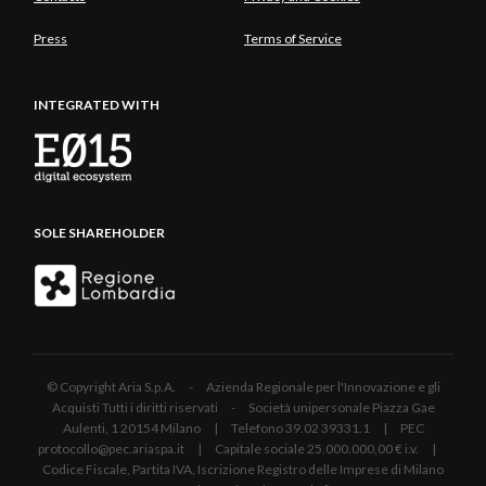
Press
Terms of Service
INTEGRATED WITH
SOLE SHAREHOLDER
© Copyright Aria S.p.A. - Azienda Regionale per l'Innovazione e gli
Acquisti Tutti i diritti riservati - Società unipersonale Piazza Gae
Aulenti, 1 20154 Milano | Telefono 39.02 39331.1 | PEC
protocollo@pec.ariaspa.it | Capitale sociale 25.000.000,00 € i.v. |
Codice Fiscale, Partita IVA, Iscrizione Registro delle Imprese di Milano