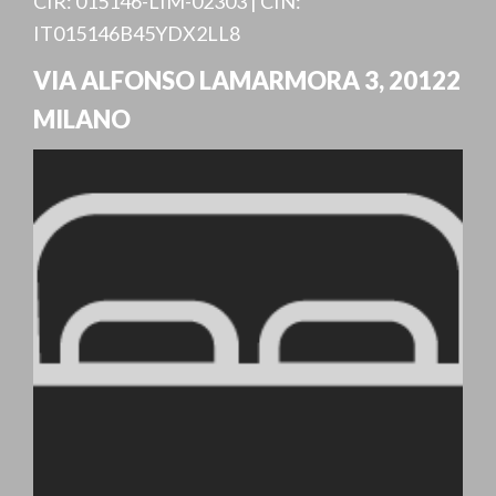
CIR: 015146-LIM-02303 | CIN:
IT015146B45YDX2LL8
VIA ALFONSO LAMARMORA 3
,
20122
MILANO