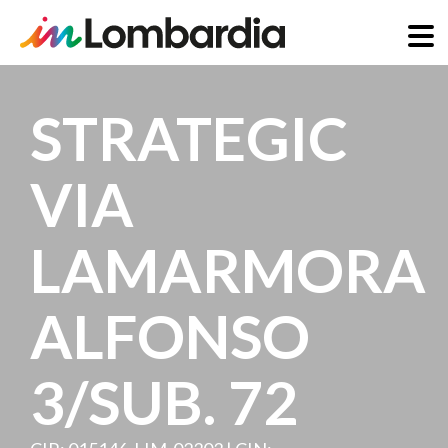
Skip
to
STRATEGIC
main
content
VIA
LAMARMORA
ALFONSO
3/SUB. 72