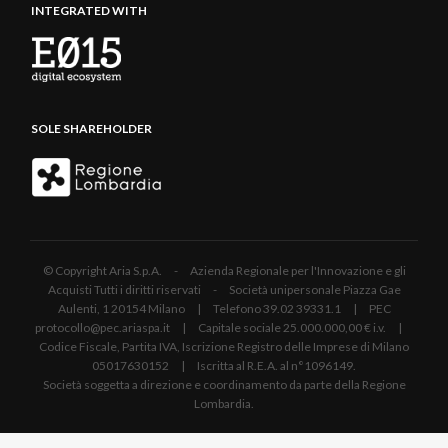
INTEGRATED WITH
SOLE SHAREHOLDER
© Copyright Aria S.p.A. - Azienda Regionale per l'Innovazione e gli
Acquisti Tutti i diritti riservati - Società unipersonale Piazza Gae
Aulenti, 1 20154 Milano | Telefono 39.02 39331.1 | PEC
protocollo@pec.ariaspa.it | Capitale sociale 25.000.000,00 € i.v. |
Codice Fiscale, Partita IVA, Iscrizione Registro delle Imprese di Milano
05017630152 | Iscritta al R.E.A. al n°1096149.
Società soggetta a direzione e coordinamento da parte della Regione
Lombardia.