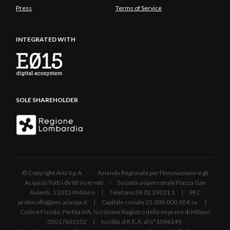
Press
Terms of Service
INTEGRATED WITH
SOLE SHAREHOLDER
© Copyright Aria S.p.A. - Azienda Regionale per l'Innovazione e gli
Acquisti Tutti i diritti riservati - Società unipersonale Piazza Gae
Aulenti, 1 20154 Milano | Telefono 39.02 39331.1 | PEC
protocollo@pec.ariaspa.it | Capitale sociale 25.000.000,00 € i.v. |
Codice Fiscale, Partita IVA, Iscrizione Registro delle Imprese di Milano
05017630152 | Iscritta al R.E.A. al n°1096149.