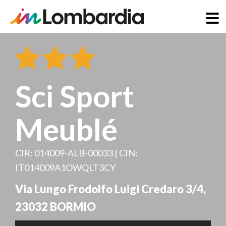
Skip
to
main
content
Sci Sport
Meublé
CIR: 014009-ALB-00033 | CIN:
IT014009A1OWQLT3CY
Via Lungo Frodolfo Luigi Credaro 3/4
,
23032
BORMIO