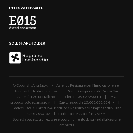
INTEGRATED WITH
SOLE SHAREHOLDER
© Copyright Aria S.p.A. - Azienda Regionale per l'Innovazione e gli
Acquisti Tutti i diritti riservati - Società unipersonale Piazza Gae
Aulenti, 1 20154 Milano | Telefono 39.02 39331.1 | PEC
protocollo@pec.ariaspa.it | Capitale sociale 25.000.000,00 € i.v. |
Codice Fiscale, Partita IVA, Iscrizione Registro delle Imprese di Milano
05017630152 | Iscritta al R.E.A. al n°1096149.
Società soggetta a direzione e coordinamento da parte della Regione
Lombardia.