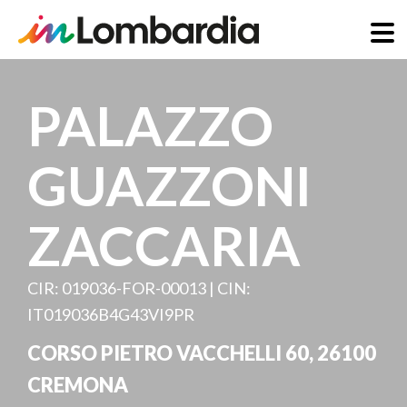
Skip
to
PALAZZO
main
content
GUAZZONI
ZACCARIA
CIR: 019036-FOR-00013 | CIN:
IT019036B4G43VI9PR
CORSO PIETRO VACCHELLI 60
,
26100
CREMONA