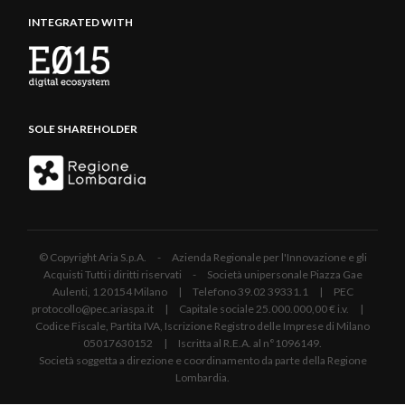
INTEGRATED WITH
SOLE SHAREHOLDER
© Copyright Aria S.p.A. - Azienda Regionale per l'Innovazione e gli
Acquisti Tutti i diritti riservati - Società unipersonale Piazza Gae
Aulenti, 1 20154 Milano | Telefono 39.02 39331.1 | PEC
protocollo@pec.ariaspa.it | Capitale sociale 25.000.000,00 € i.v. |
Codice Fiscale, Partita IVA, Iscrizione Registro delle Imprese di Milano
05017630152 | Iscritta al R.E.A. al n°1096149.
Società soggetta a direzione e coordinamento da parte della Regione
Lombardia.