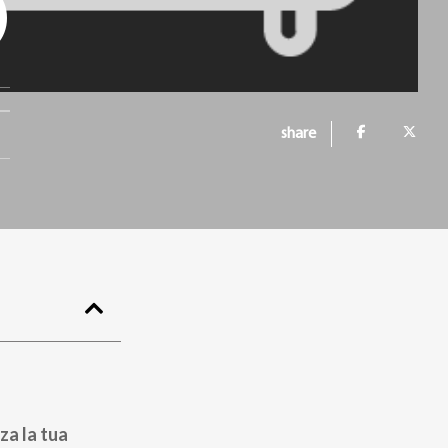
O
share
za la tua