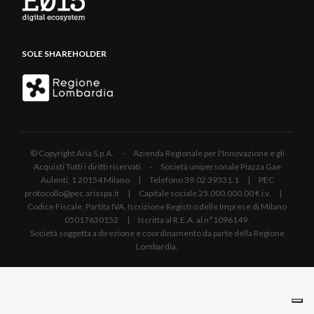
SOLE SHAREHOLDER
© Copyright Aria S.p.A. - Azienda Regionale per l'Innovazione e gli
Acquisti Tutti i diritti riservati - Società unipersonale Piazza Gae
Aulenti, 1 20154 Milano | Telefono 39.02 39331.1 | PEC
protocollo@pec.ariaspa.it | Capitale sociale 25.000.000,00 € i.v. |
Codice Fiscale, Partita IVA, Iscrizione Registro delle Imprese di Milano
05017630152 | Iscritta al R.E.A. al n°1096149.
Società soggetta a direzione e coordinamento da parte della Regione
Lombardia.