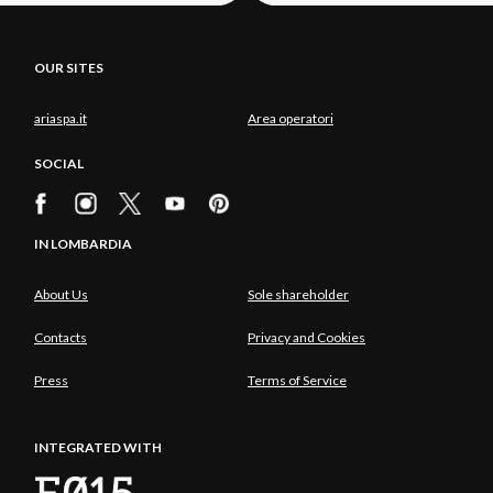
OUR SITES
ariaspa.it
Area operatori
SOCIAL
IN LOMBARDIA
About Us
Sole shareholder
Contacts
Privacy and Cookies
Press
Terms of Service
INTEGRATED WITH