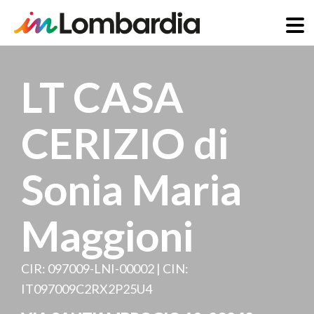
Skip
to
LT CASA
main
content
CERIZIO di
Sonia Maria
Maggioni
CIR: 097009-LNI-00002 | CIN:
IT097009C2RX2P25U4