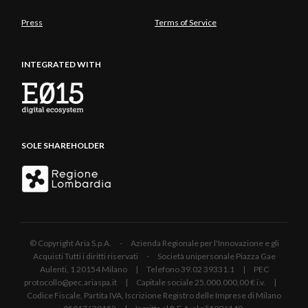
Press
Terms of Service
INTEGRATED WITH
SOLE SHAREHOLDER
© Copyright Aria S.p.A. - Azienda Regionale per l'Innovazione e gli
Acquisti Tutti i diritti riservati - Società unipersonale Piazza Gae
Aulenti, 1 20154 Milano | Telefono 39.02 39331.1 | PEC
protocollo@pec.ariaspa.it | Capitale sociale 25.000.000,00 € i.v. |
Codice Fiscale, Partita IVA, Iscrizione Registro delle Imprese di Milano