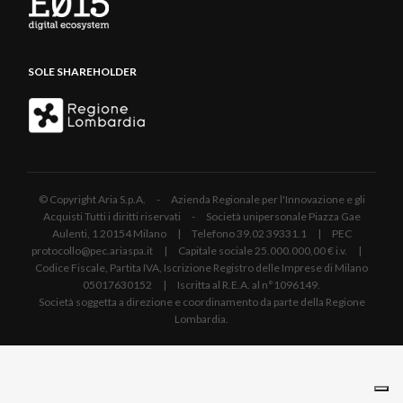
SOLE SHAREHOLDER
© Copyright Aria S.p.A. - Azienda Regionale per l'Innovazione e gli
Acquisti Tutti i diritti riservati - Società unipersonale Piazza Gae
Aulenti, 1 20154 Milano | Telefono 39.02 39331.1 | PEC
protocollo@pec.ariaspa.it | Capitale sociale 25.000.000,00 € i.v. |
Codice Fiscale, Partita IVA, Iscrizione Registro delle Imprese di Milano
05017630152 | Iscritta al R.E.A. al n°1096149.
Società soggetta a direzione e coordinamento da parte della Regione
Lombardia.