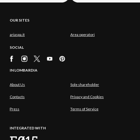
OUR SITES
ariaspa.it
Area operatori
SOCIAL
IN LOMBARDIA
About Us
Sole shareholder
Contacts
Privacy and Cookies
Press
Terms of Service
INTEGRATED WITH