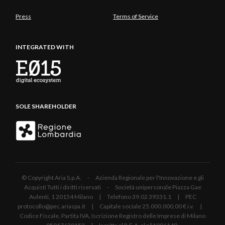
Press
Terms of Service
INTEGRATED WITH
SOLE SHAREHOLDER
© Copyright Aria S.p.A. - Azienda Regionale per l'Innovazione e gli
Acquisti Tutti i diritti riservati - Società unipersonale Piazza Gae
Aulenti, 1 20154 Milano | Telefono 39.02 39331.1 | PEC
protocollo@pec.ariaspa.it | Capitale sociale 25.000.000,00 € i.v. |
Codice Fiscale, Partita IVA, Iscrizione Registro delle Imprese di Milano