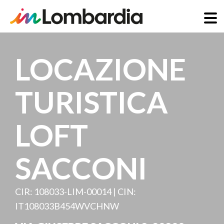
Skip
to
LOCAZIONE
main
content
TURISTICA
LOFT
SACCONI
CIR: 108033-LIM-00014 | CIN:
IT108033B454WVCHNW