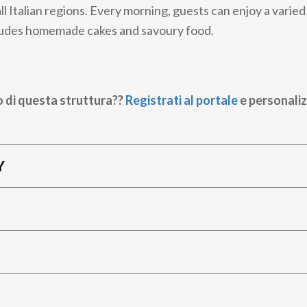
ll Italian regions. Every morning, guests can enjoy a varie
cludes homemade cakes and savoury food.
o di questa struttura??
Registrati al portale
e personaliz
Y