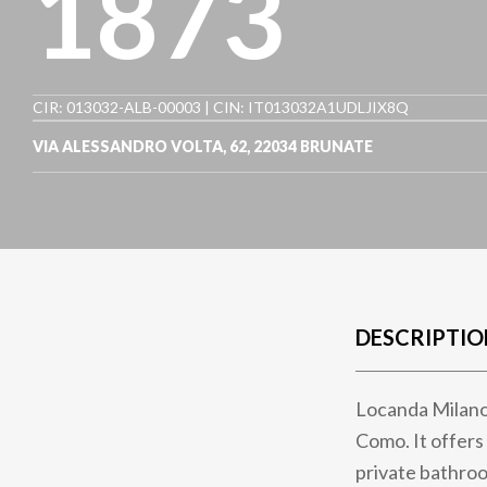
1873
CIR: 013032-ALB-00003 | CIN: IT013032A1UDLJIX8Q
VIA ALESSANDRO VOLTA, 62
,
22034
BRUNATE
DESCRIPTIO
Locanda Milano i
Como. It offers
private bathroom