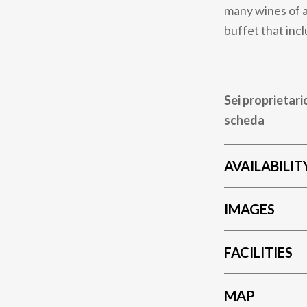
many wines of a
buffet that in
Sei proprietari
scheda
AVAILABILIT
IMAGES
FACILITIES
MAP