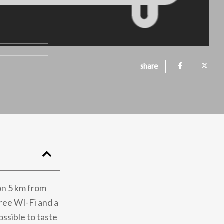
share
ion 5 km from
ree WI-Fi and a
ossible to taste