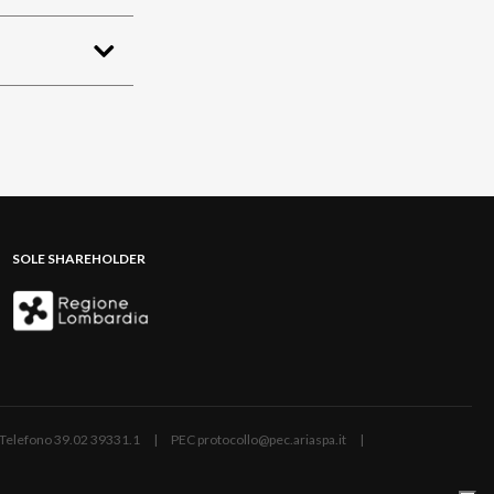
SOLE SHAREHOLDER
ano | Telefono 39.02 39331.1 | PEC protocollo@pec.ariaspa.it |