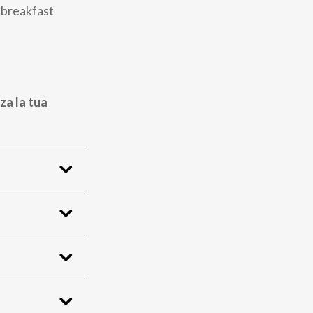
d breakfast
za la tua