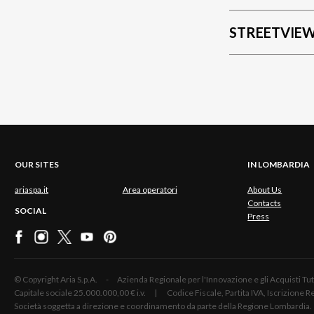
STREETVIE
OUR SITES
IN LOMBARDIA
ariaspa.it
Area operatori
About Us
Contacts
SOCIAL
Press
© Copyright Aria S.p.A. - Azienda Regionale per l'Innovazione e gli Acquisti
Capitale sociale 25.000.000,00 € i.v. | Codice Fiscale, Partita IVA, Iscrizione
Società soggetta a direzione e coordinamento da parte della Regione Lombardia.