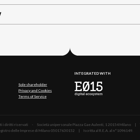
W
INTEGRATED WITH
Sole shareholder
Privacy and Cookies
Terms of Service
 Tutti i diritti riservati - Società unipersonale Piazza Gae Aulenti, 1 20154 Mil
 Registro delle Imprese di Milano 05017630152 | Iscritta al R.E.A. al n°1096149.