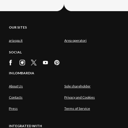
OUR SITES
ariaspa.it
Area operatori
SOCIAL
IN LOMBARDIA
About Us
Sole shareholder
Contacts
Privacy and Cookies
Press
Terms of Service
INTEGRATED WITH