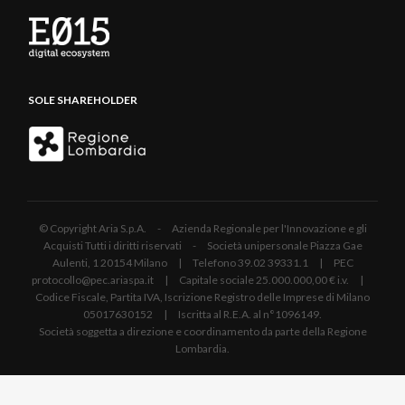
SOLE SHAREHOLDER
© Copyright Aria S.p.A. - Azienda Regionale per l'Innovazione e gli
Acquisti Tutti i diritti riservati - Società unipersonale Piazza Gae
Aulenti, 1 20154 Milano | Telefono 39.02 39331.1 | PEC
protocollo@pec.ariaspa.it | Capitale sociale 25.000.000,00 € i.v. |
Codice Fiscale, Partita IVA, Iscrizione Registro delle Imprese di Milano
05017630152 | Iscritta al R.E.A. al n°1096149.
Società soggetta a direzione e coordinamento da parte della Regione
Lombardia.