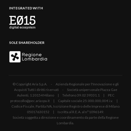
INTEGRATED WITH
SOLE SHAREHOLDER
© Copyright Aria S.p.A. - Azienda Regionale per l'Innovazione e gli
Acquisti Tutti i diritti riservati - Società unipersonale Piazza Gae
Aulenti, 1 20154 Milano | Telefono 39.02 39331.1 | PEC
protocollo@pec.ariaspa.it | Capitale sociale 25.000.000,00 € i.v. |
Codice Fiscale, Partita IVA, Iscrizione Registro delle Imprese di Milano
05017630152 | Iscritta al R.E.A. al n°1096149.
Società soggetta a direzione e coordinamento da parte della Regione
Lombardia.